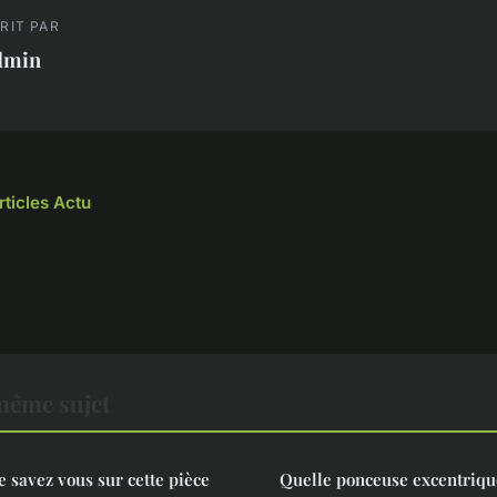
RIT PAR
dmin
rticles Actu
même sujet
e savez vous sur cette pièce
Quelle ponceuse excentriqu