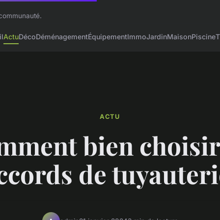
n communauté.
l
Actu
Déco
Déménagement
Équipement
Immo
Jardin
Maison
Piscine
T
ACTU
ment bien choisir
ccords de tuyauteri