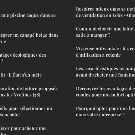
Respirer mieux dans sa mais
 une piscine coque dans sa
de ventilation en Loire-Atla
Comment choisir une table 
tégrer un canapé beige dans
salle à manger ?
rne
Visseuse milwaukee : les co
ntages écologiques des
d'utilisation à retenir
 ?
Les caractéristiques techni
lit : L'État s'en mêle
avant d'acheter une fontain
paration de toiture proposés
Découvrez les avantages des
ns les Yvelines (78)
rondes pour un confort opt
eils pour sélectionner un
Pourquoi opter pour une hor
Neuchâtel
dans votre entreprise ?
idérer pour acheter une
din