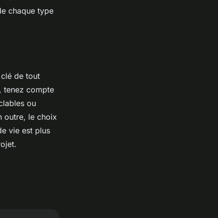
 de chaque type
clé de tout
e, tenez compte
clables ou
 outre, le choix
e vie est plus
ojet.