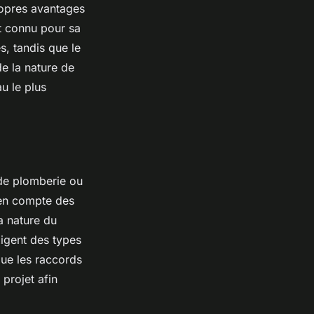
propres avantages
st connu pour sa
s, tandis que le
e la nature de
u le plus
 de plomberie ou
 en compte des
a nature du
xigent des types
 que les raccords
projet afin