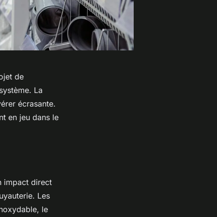
ojet de
u système. La
érer écrasante.
nt en jeu dans le
 impact direct
uyauterie. Les
inoxydable, le