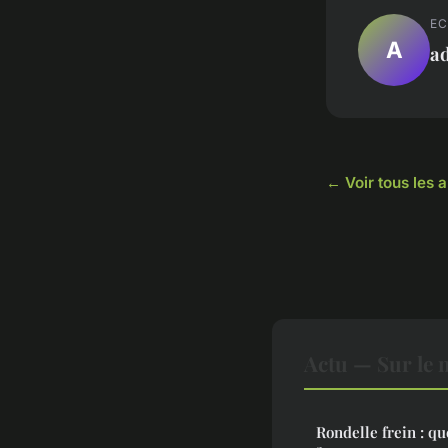
EC
A
a
← Voir tous les a
Actu — Sur le 
Rondelle frein : qu