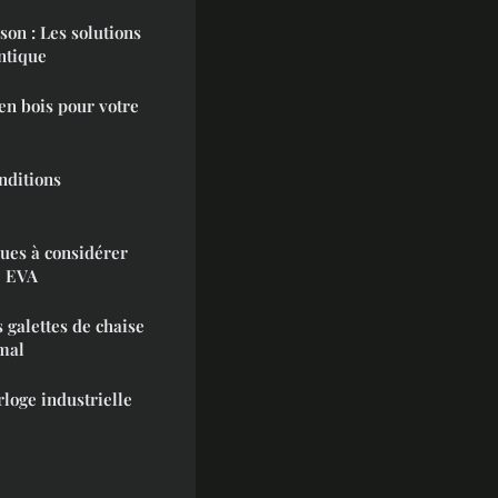
on : Les solutions
ntique
en bois pour votre
nditions
ques à considérer
e EVA
 galettes de chaise
imal
loge industrielle