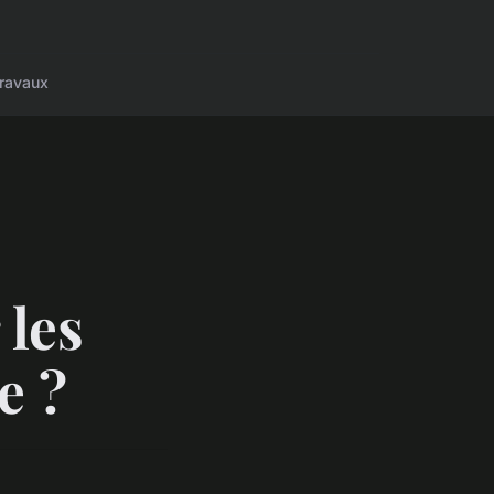
ravaux
 les
e ?