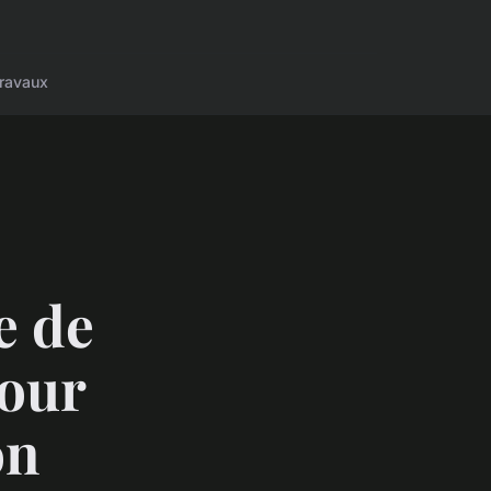
ravaux
e de
pour
on