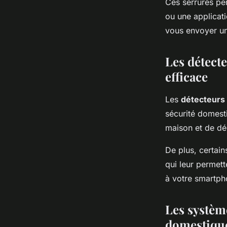
Ces serrures pe
ou une applicat
vous envoyer un
Les détect
efficace
Les
détecteur
sécurité domest
maison et de dé
De plus, certai
qui leur permett
à votre smartph
Les système
domestiqu