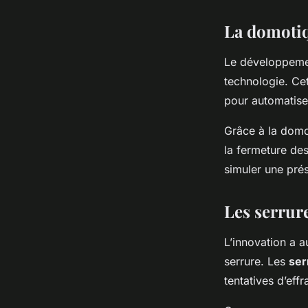
La domotiq
Le développeme
technologie. Cet
pour automatiser
Grâce à la domot
la fermeture de
simuler une pré
Les serrure
L’innovation a 
serrure. Les
ser
tentatives d’effr