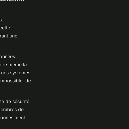
s
cette
rant une
données :
voire même la
, ces systèmes
e impossible, de
e de sécurité.
membres de
sonnes aient