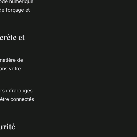
code numérique
de forçage et
crète et
matière de
ans votre
rs infrarouges
 être connectés
urité