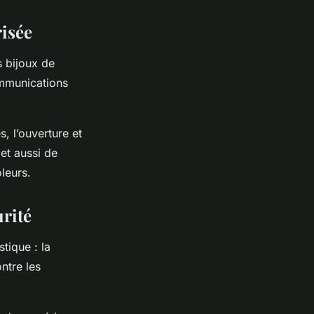
isée
 bijoux de
communications
, l’ouverture et
et aussi de
leurs.
urité
tique : la
ntre les