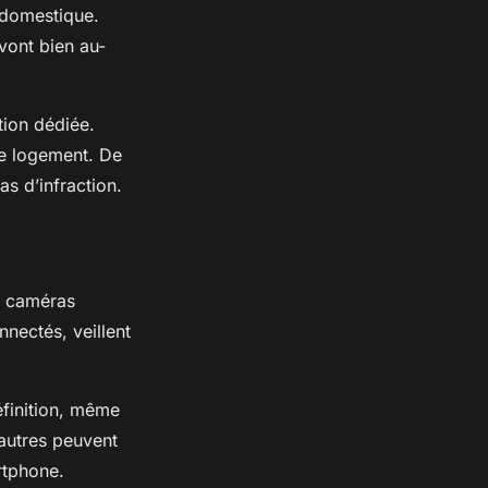
 domestique.
vont bien au-
tion dédiée.
e logement. De
s d’infraction.
s caméras
nectés, veillent
éfinition, même
’autres peuvent
rtphone.