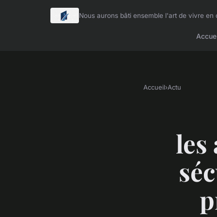
Nous aurons bâti ensemble l'art de vivre e
Accuei
Accueil
›
Actu
les
séc
p