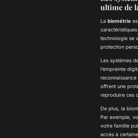
ultime de l
La
biométrie
est
caractéristique
technologie se 
protection pers
Les systèmes de 
l’empreinte digi
reconnaissance 
offrent une prote
reproduire ces c
De plus, la bio
Par exemple, v
votre famille p
accès à certain