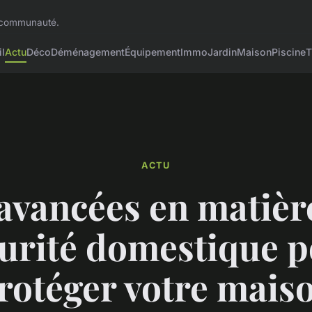
n communauté.
l
Actu
Déco
Déménagement
Équipement
Immo
Jardin
Maison
Piscine
T
ACTU
 avancées en matièr
urité domestique 
rotéger votre mais