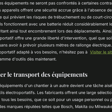
ces équipements ne seront pas confrontés à certaines contrai
es appareils offrent une sécurité accrue grâce à l'absence de 
e qui prévient les risques de trébuchement ou de court-circu
ils fonctionnent avec une batterie réduit considérablement 
vitant ainsi tout encombrement lors des déplacements. Ainsi,
portatif offre une grande liberté d'intervention, quel que soit 
ans avoir à prévoir plusieurs mètres de rallonge électrique
troportatif adapté à vos besoins, n'hésitez pas à
Visiter le si
amme d'outils dès maintenant.
ter le transport des équipements
 équipements d'un chantier à un autre devient une tâche ais
utils électroportatifs. Les fabricants offrent une large sélecti
 tous les besoins, que ce soit pour un usage personnel ou p
des marques réputées telles que Bosch, Makita ou Milwauke