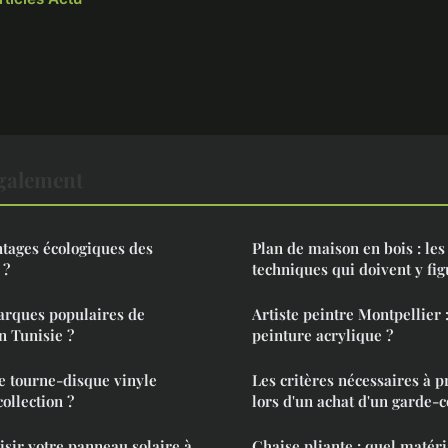
également
ntages écologiques des
Plan de maison en bois : les
 ?
techniques qui doivent y fig
arques populaires de
Artiste peintre Montpellier 
n Tunisie ?
peinture acrylique ?
e tourne-disque vinyle
Les critères nécessaires à 
collection ?
lors d'un achat d'un garde-
sir votre panneau solaire à
Chaise pliante : quel matéri