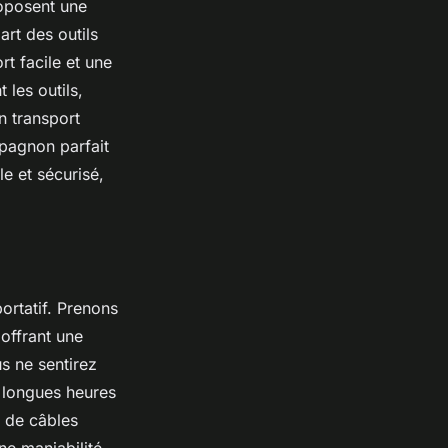
roposent une
rt des outils
rt facile et une
les outils,
un transport
mpagnon parfait
e et sécurisé,
portatif. Prenons
offrant une
us ne sentirez
e longues heures
s de câbles