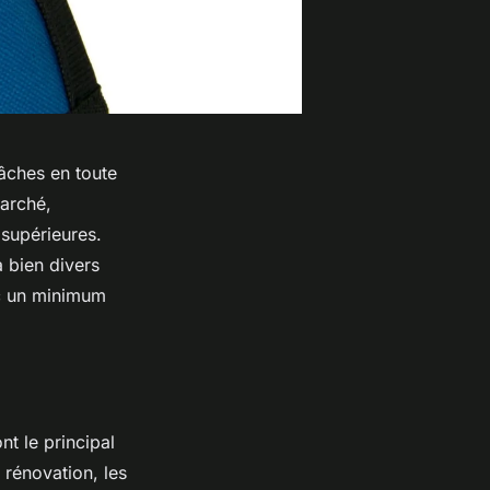
tâches en toute
marché,
 supérieures.
à bien divers
ec un minimum
t le principal
e rénovation, les