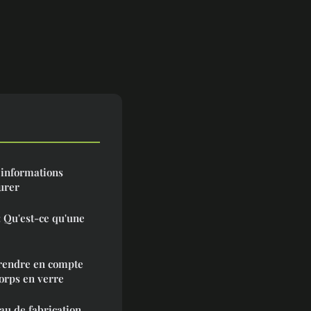
 informations
urer
: Qu'est-ce qu'une
prendre en compte
corps en verre
au de fabrication