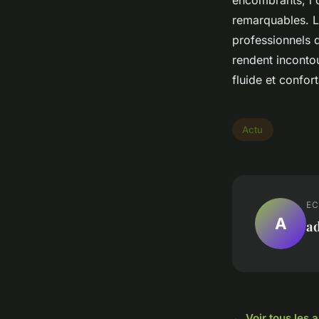
encombrants, l'o
remarquables. L'
professionnels q
rendent incontou
fluide et confor
Actu
EC
A
a
← Voir tous les a