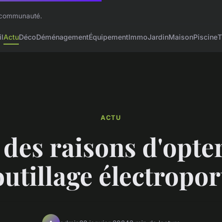
n communauté.
l
Actu
Déco
Déménagement
Équipement
Immo
Jardin
Maison
Piscine
T
ACTU
 des raisons d'opte
utillage électropor