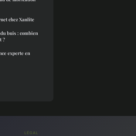
net chez Xanlite
 du buis : combien
t ?
ence experte en
LÉGAL